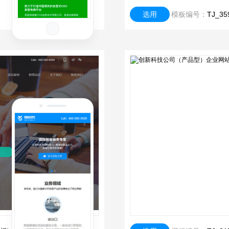
选用
模板编号：
TJ_