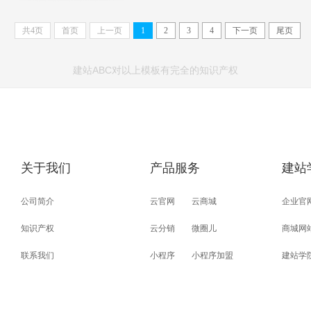
共
4
页
首页
上一页
1
2
3
4
下一页
尾页
建站ABC对以上模板有完全的知识产权
关于我们
产品服务
建站
公司简介
云官网
云商城
企业官
知识产权
云分销
微圈儿
商城网
联系我们
小程序
小程序加盟
建站学