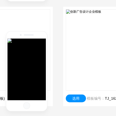
板)
选用
模板编号：
TJ_