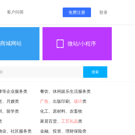
客户问答
免费注册
登录
商城网站
微站/小程序
搜索
律等企业服务类
餐饮、休闲娱乐生活服务类
老、月嫂类
广告
、出版印刷、
设计
类
训、留学类
化工、原材料、农畜牧
类
家居百货、
工艺礼品
类
物业、社区服务类
金融、投资、理财保险类