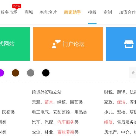
new
服务市场
商城
智能名片
商家助手
模板
定制
加盟合作
式网站
门户论坛
跨境外贸独立站
财税、翻译、法
景观、
苗木
、绿植、园艺类
家政、
保洁
、养
、民宿类
电工电气、安防监控、用品类
少儿、驾校、培
易类
汽车、汽配、
汽车服务
类
维修
、售后服务
材类
农业、林业、
畜牧养殖
类
房地产、中介、