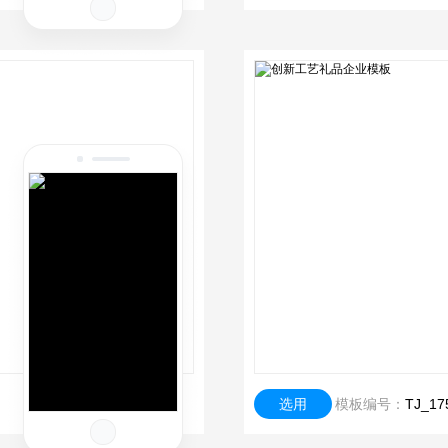
选用
模板编号：
TJ_