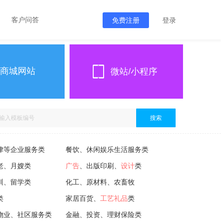
客户问答
免费注册
登录
商城网站
微站/小程序
搜索
律等企业服务类
餐饮、休闲娱乐生活服务类
老、月嫂类
广告
、出版印刷、
设计
类
训、留学类
化工、原材料、农畜牧
类
家居百货、
工艺礼品
类
物业、社区服务类
金融、投资、理财保险类