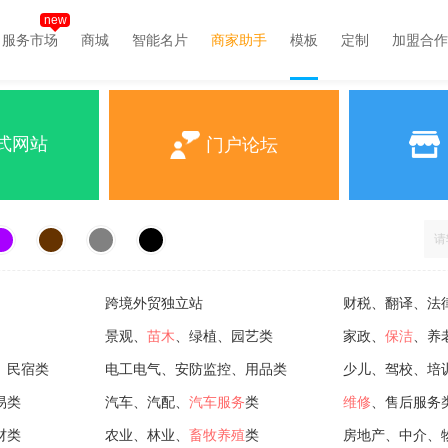
new
服务市场
商城
智能名片
商家助手
模板
定制
加盟合作
式网站
门户论坛
跨境外贸独立站
财税、翻译、法
景观、
苗木
、绿植、园艺类
家政、
保洁
、养
、民宿类
电工电气、安防监控、用品类
少儿、驾校、培
易类
汽车、汽配、
汽车服务
类
维修
、售后服务
材类
农业、林业、
畜牧养殖
类
房地产、中介、