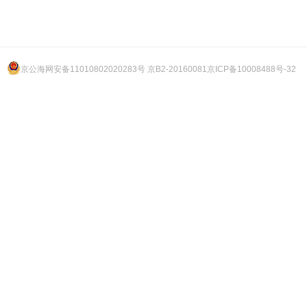
京公海网安备11010802020283号 京B2-20160081
京ICP备10008488号-32