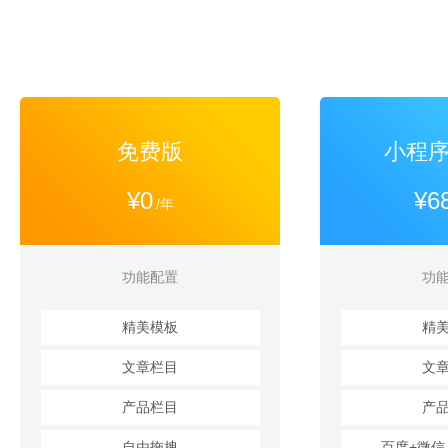
免费版
小程
¥0
¥6
/年
功能配置
功
精美模板
精
文章栏目
文
产品栏目
产
自由拖拽
百度+微信