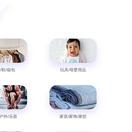
/鞋/箱包
玩具/母婴用品
/户外/乐器
家居/家饰/家纺