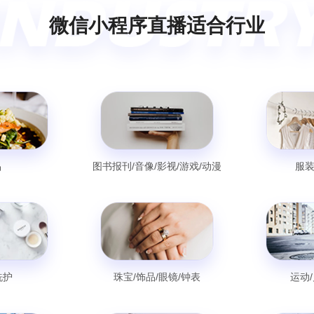
微信小程序直播适合行业
品
图书报刊/音像/影视/游戏/动漫
服装
洗护
珠宝/饰品/眼镜/钟表
运动